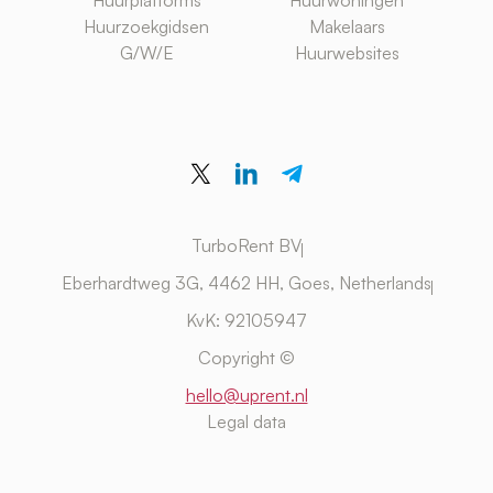
Huurplatforms
Huurwoningen
Huurzoekgidsen
Makelaars
G/W/E
Huurwebsites
TurboRent BV
Eberhardtweg 3G, 4462 HH, Goes, Netherlands
KvK: 92105947
Copyright ©
hello@uprent.nl
Legal data