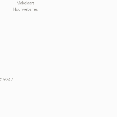
Makelaars
Huurwebsites
105947