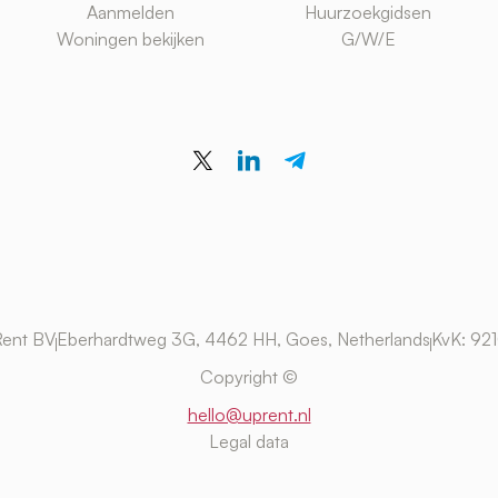
Aanmelden
Huurzoekgidsen
Woningen bekijken
G/W/E
ent BV
Eberhardtweg 3G, 4462 HH, Goes, Netherlands
KvK: 92
Copyright ©
hello@uprent.nl
Legal data