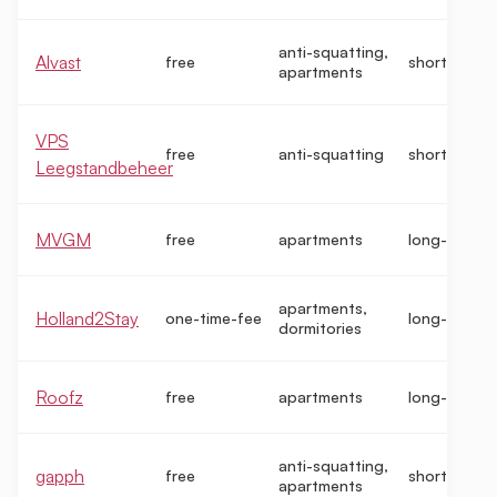
anti-squatting,
Alvast
free
short-term
apartments
VPS
free
anti-squatting
short-term
Leegstandbeheer
MVGM
free
apartments
long-term
apartments,
Holland2Stay
one-time-fee
long-term
dormitories
Roofz
free
apartments
long-term
anti-squatting,
gapph
free
short-term
apartments