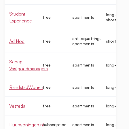
Student
long-term,
free
apartments
short-term
Experience
anti-squatting,
Ad Hoc
free
short-term
apartments
Schep
free
apartments
long-term
Vastgoedmanagers
RandstadWonen
free
apartments
long-term
Vesteda
free
apartments
long-term
Huurwoningen.nl
subscription
apartments
long-term