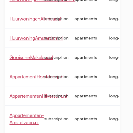
HuurwoningenAlkmaar.nl
subscription
apartments
long-term
HuurwoningAmsterdam.nl
subscription
apartments
long-term
GooischeMakelaar.nl
subscription
apartments
long-term
AppartementHoofddorp.nl
subscription
apartments
long-term
AppartementenHilversum.nl
subscription
apartments
long-term
Appartementen-
subscription
apartments
long-term
Amstelveen.nl