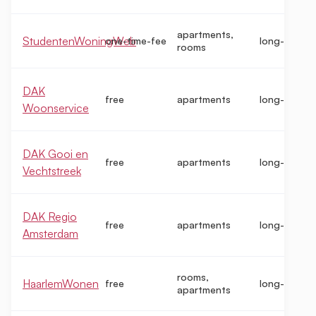
apartments,
StudentenWoningWeb
one-time-fee
long-term
rooms
DAK
free
apartments
long-term
Woonservice
DAK Gooi en
free
apartments
long-term
Vechtstreek
DAK Regio
free
apartments
long-term
Amsterdam
rooms,
HaarlemWonen
free
long-term
apartments