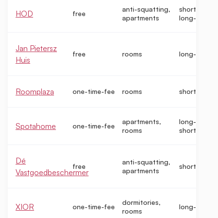
anti-squatting,
short-term,
HOD
free
apartments
long-term
Jan Pietersz
free
rooms
long-term
Huis
Roomplaza
one-time-fee
rooms
short-term
apartments,
long-term,
Spotahome
one-time-fee
rooms
short-term
Dé
anti-squatting,
free
short-term
apartments
Vastgoedbeschermer
dormitories,
XIOR
one-time-fee
long-term
rooms