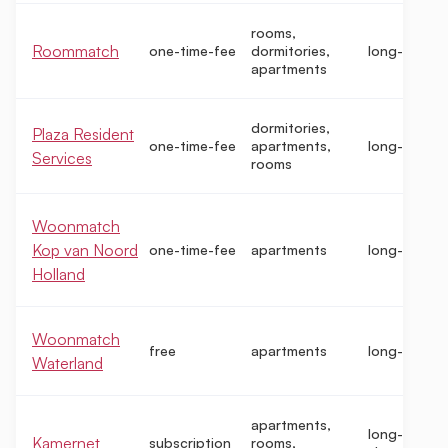
rooms,
Roommatch
one-time-fee
dormitories,
long-term
apartments
dormitories,
Plaza Resident
one-time-fee
apartments,
long-term
Services
rooms
Woonmatch
Kop van Noord
one-time-fee
apartments
long-term
Holland
Woonmatch
free
apartments
long-term
Waterland
apartments,
long-term,
Kamernet
subscription
rooms,