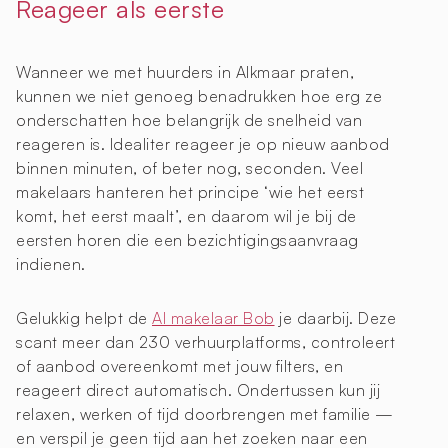
Reageer als eerste
Wanneer we met huurders in Alkmaar praten,
kunnen we niet genoeg benadrukken hoe erg ze
onderschatten hoe belangrijk de snelheid van
reageren is. Idealiter reageer je op nieuw aanbod
binnen minuten, of beter nog, seconden. Veel
makelaars hanteren het principe ‘wie het eerst
komt, het eerst maalt’, en daarom wil je bij de
eersten horen die een bezichtigingsaanvraag
indienen.
Gelukkig helpt de
AI makelaar Bob
je daarbij. Deze
scant meer dan 230 verhuurplatforms, controleert
of aanbod overeenkomt met jouw filters, en
reageert direct automatisch. Ondertussen kun jij
relaxen, werken of tijd doorbrengen met familie —
en verspil je geen tijd aan het zoeken naar een