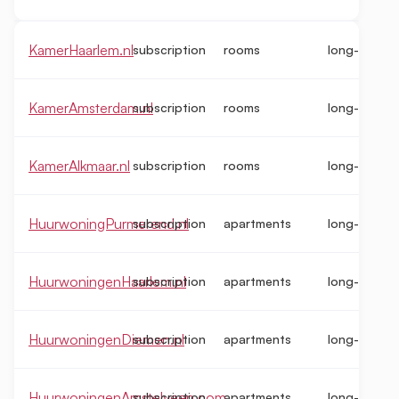
KamerHaarlem.nl
subscription
rooms
long-term
KamerAmsterdam.nl
subscription
rooms
long-term
KamerAlkmaar.nl
subscription
rooms
long-term
HuurwoningPurmerend.nl
subscription
apartments
long-term
HuurwoningenHaarlem.nl
subscription
apartments
long-term
HuurwoningenDiemen.nl
subscription
apartments
long-term
HuurwoningenAmstelveen.com
subscription
apartments
long-term