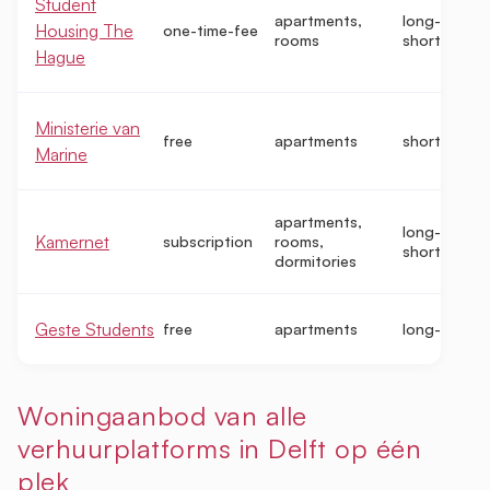
Student
apartments,
long-term,
Housing The
one-time-fee
rooms
short-term
Hague
Ministerie van
free
apartments
short-term
Marine
apartments,
long-term,
Kamernet
subscription
rooms,
short-term
dormitories
Geste Students
free
apartments
long-term
Woningaanbod van alle
verhuurplatforms in Delft op één
plek