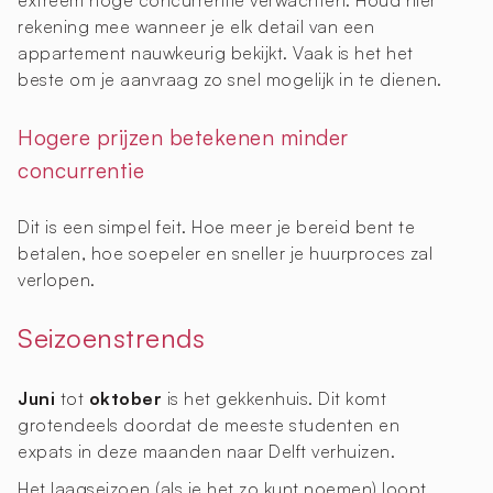
extreem hoge concurrentie verwachten. Houd hier
rekening mee wanneer je elk detail van een
appartement nauwkeurig bekijkt. Vaak is het het
beste om je aanvraag zo snel mogelijk in te dienen.
Hogere prijzen betekenen minder
concurrentie
Dit is een simpel feit. Hoe meer je bereid bent te
betalen, hoe soepeler en sneller je huurproces zal
verlopen.
Seizoenstrends
Juni
tot
oktober
is het gekkenhuis. Dit komt
grotendeels doordat de meeste studenten en
expats in deze maanden naar Delft verhuizen.
Het laagseizoen (als je het zo kunt noemen) loopt