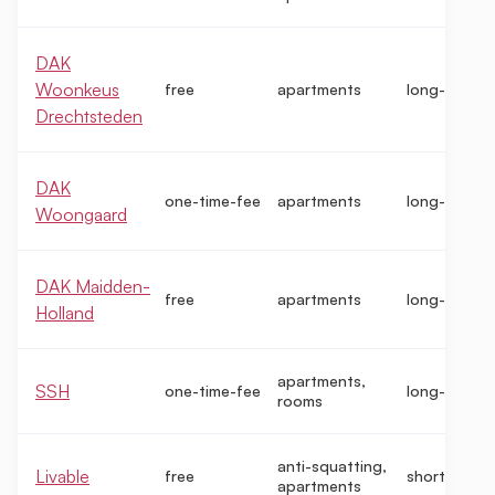
DAK
Woonkeus
free
apartments
long-term
Drechtsteden
DAK
one-time-fee
apartments
long-term
Woongaard
DAK Maidden-
free
apartments
long-term
Holland
apartments,
SSH
one-time-fee
long-term
rooms
anti-squatting,
Livable
free
short-term
apartments