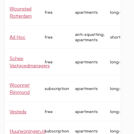
Woonstad
free
apartments
long-term
Rotterdam
anti-squatting,
Ad Hoc
free
short-term
apartments
Schep
free
apartments
long-term
Vastgoedmanagers
Woonnet
subscription
apartments
long-term
Rijnmond
Vesteda
free
apartments
long-term
Huurwoningen.nl
subscription
apartments
long-term