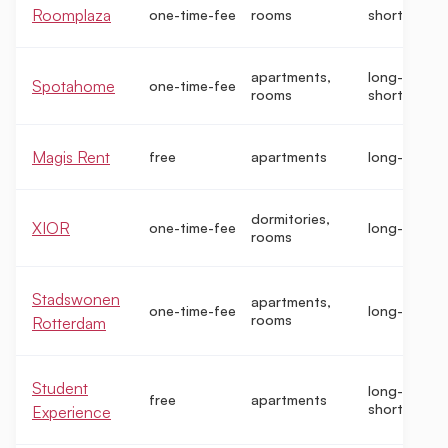
Roomplaza
one-time-fee
rooms
short-term
apartments,
long-term,
Spotahome
one-time-fee
rooms
short-term
Magis Rent
free
apartments
long-term
dormitories,
XIOR
one-time-fee
long-term
rooms
Stadswonen
apartments,
one-time-fee
long-term
rooms
Rotterdam
Student
long-term,
free
apartments
short-term
Experience