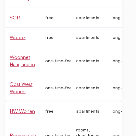
SOR
free
apartments
long-term
Woonz
free
apartments
long-term
Woonnet
one-time-fee
apartments
long-term
Haaglanden
Oost West
one-time-fee
apartments
long-term
Wonen
HW Wonen
free
apartments
long-term
rooms,
Roommatch
one-time-fee
dormitories,
long-term