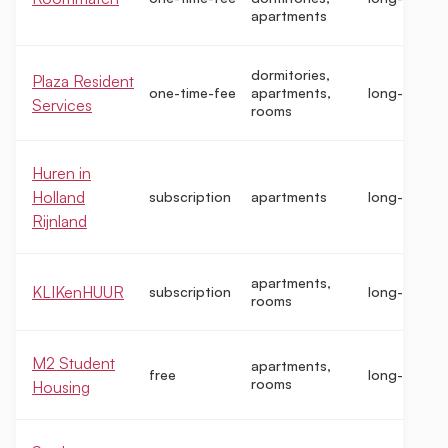
apartments
dormitories,
Plaza Resident
one-time-fee
apartments,
long-term
Services
rooms
Huren in
Holland
subscription
apartments
long-term
Rijnland
apartments,
KLIKenHUUR
subscription
long-term
rooms
M2 Student
apartments,
free
long-term
rooms
Housing