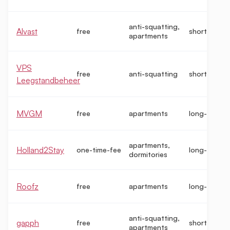
anti-squatting,
Alvast
free
short-term
apartments
VPS
free
anti-squatting
short-term
Leegstandbeheer
MVGM
free
apartments
long-term
apartments,
Holland2Stay
one-time-fee
long-term
dormitories
Roofz
free
apartments
long-term
anti-squatting,
gapph
free
short-term
apartments