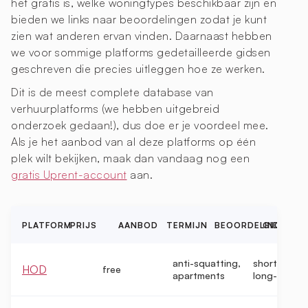
het gratis is, welke woningtypes beschikbaar zijn en
bieden we links naar beoordelingen zodat je kunt
zien wat anderen ervan vinden. Daarnaast hebben
we voor sommige platforms gedetailleerde gidsen
geschreven die precies uitleggen hoe ze werken.
Dit is de meest complete database van
verhuurplatforms (we hebben uitgebreid
onderzoek gedaan!), dus doe er je voordeel mee.
Als je het aanbod van al deze platforms op één
plek wilt bekijken, maak dan vandaag nog een
gratis Uprent-account
aan.
PLATFORM
PRIJS
AANBOD
TERMIJN
BEOORDELINGEN
GIDS
anti-squatting,
short-term,
HOD
free
apartments
long-term