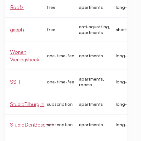
Roofz
free
apartments
long-term
anti-squatting,
gapph
free
short-term
apartments
Wonen
one-time-fee
apartments
long-term
Vierlingsbeek
apartments,
SSH
one-time-fee
long-term
rooms
StudioTilburg.nl
subscription
apartments
long-term
StudioDenBosch.nl
subscription
apartments
long-term