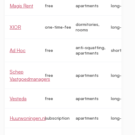
Magis Rent
free
apartments
long-term
dormitories,
XIOR
one-time-fee
long-term
rooms
anti-squatting,
Ad Hoc
free
short-term
apartments
Schep
free
apartments
long-term
Vastgoedmanagers
Vesteda
free
apartments
long-term
Huurwoningen.nl
subscription
apartments
long-term