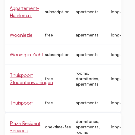
Appartement-
subscription
apartments
long-term
Haarlem.nl
Wooniezie
free
apartments
long-term
Woning in Zicht
subscription
apartments
long-term
rooms,
Thuispoort
free
dormitories,
long-term
Studentenwoningen
apartments
Thuispoort
free
apartments
long-term
dormitories,
Plaza Resident
one-time-fee
apartments,
long-term
Services
rooms