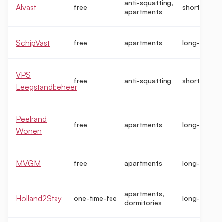
anti-squatting,
Alvast
free
short-term
apartments
SchipVast
free
apartments
long-term
VPS
free
anti-squatting
short-term
Leegstandbeheer
Peelrand
free
apartments
long-term
Wonen
MVGM
free
apartments
long-term
apartments,
Holland2Stay
one-time-fee
long-term
dormitories