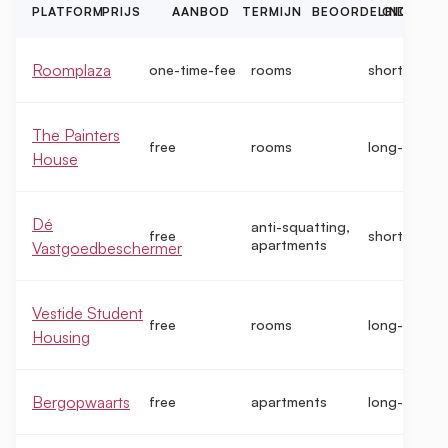
PLATFORM
PRIJS
AANBOD
TERMIJN
BEOORDELINGEN
GIDS
Roomplaza
one-time-fee
rooms
short-term
The Painters
free
rooms
long-term
House
Dé
anti-squatting,
free
short-term
apartments
Vastgoedbeschermer
Vestide Student
free
rooms
long-term
Housing
Bergopwaarts
free
apartments
long-term