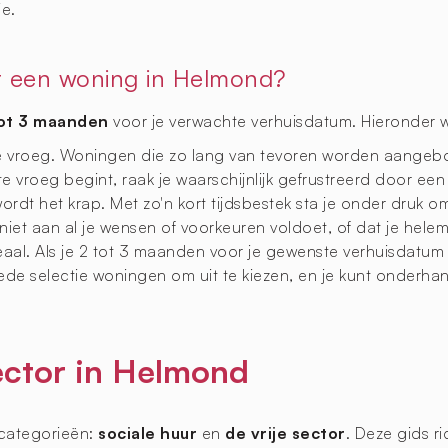
ie.
 een woning in Helmond?
tot 3 maanden
voor je verwachte verhuisdatum. Hieronder 
te vroeg. Woningen die zo lang van tevoren worden aangeb
te vroeg begint, raak je waarschijnlijk gefrustreerd door ee
rdt het krap. Met zo'n kort tijdsbestek sta je onder druk om
t aan al je wensen of voorkeuren voldoet, of dat je helema
deaal. Als je 2 tot 3 maanden voor je gewenste verhuisdatum
oede selectie woningen om uit te kiezen, en je kunt onder
sector in Helmond
dcategorieën:
sociale huur
en
de vrije sector
. Deze gids ri