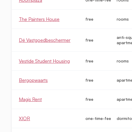
The Painters House
free
rooms
anti-sq
Dé Vastgoedbeschermer
free
apartm
Vestide Student Housing
free
rooms
Bergopwaarts
free
apartm
Magis Rent
free
apartm
XIOR
one-time-fee
dormito