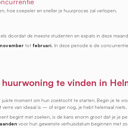
ncurrentie
len, hoe soepeler en sneller je huurproces zal verlopen.
deels doordat de meeste studenten en expats in deze maan
november
tot
februari
. In deze periode is de concurrenti
n huurwoning te vinden in He
ste moment om hun zoektocht te starten. Begin je te vroeg, d
 verre van ideaal is — of erger nog, je hebt helemaal niets.
ment begint met zoeken, is de kans enorm groot dat je je pe
maanden
voor hun gewenste verhuisdatum beginnen met zoe