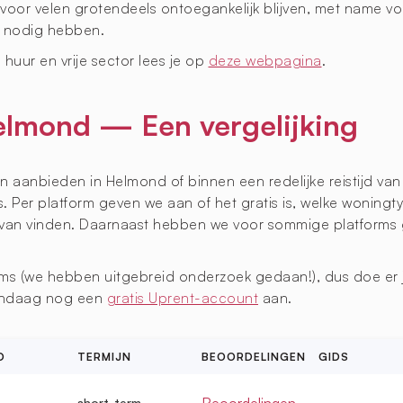
oor velen grotendeels ontoegankelijk blijven, met name v
 nodig hebben.
 huur en vrije sector lees je op
deze webpagina
.
Helmond — Een vergelijking
 aanbieden in Helmond of binnen een redelijke reistijd va
 Per platform geven we aan of het gratis is, welke woningty
rvan vinden. Daarnaast hebben we voor sommige platforms 
ms (we hebben uitgebreid onderzoek gedaan!), dus doe er j
vandaag nog een
gratis Uprent-account
aan.
D
TERMIJN
BEOORDELINGEN
GIDS
Beoordelingen
short-term