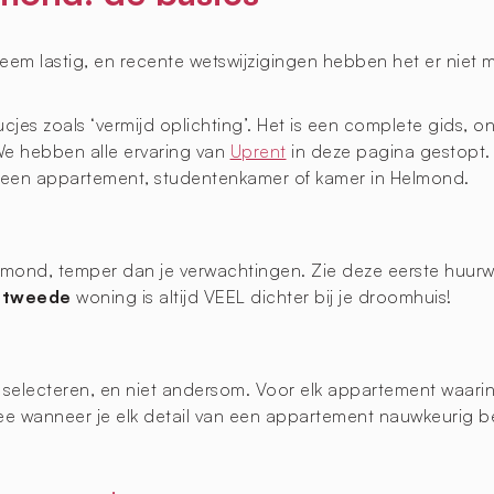
em lastig, en recente wetswijzigingen hebben het er niet 
ucjes zoals ‘vermijd oplichting’. Het is een complete gids,
We hebben alle ervaring van
Uprent
in deze pagina gestopt. 
n een appartement, studentenkamer of kamer in Helmond.
mond, temper dan je verwachtingen. Zie deze eerste huur
e
tweede
woning is altijd VEEL dichter bij je droomhuis!
s selecteren, en niet andersom. Voor elk appartement waarin
 wanneer je elk detail van een appartement nauwkeurig beki