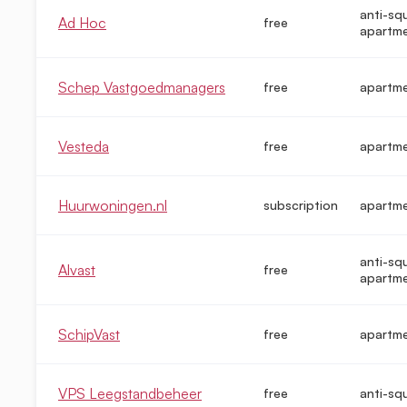
anti-sq
Ad Hoc
free
apartm
Schep Vastgoedmanagers
free
apartm
Vesteda
free
apartm
Huurwoningen.nl
subscription
apartm
anti-sq
Alvast
free
apartm
SchipVast
free
apartm
VPS Leegstandbeheer
free
anti-sq