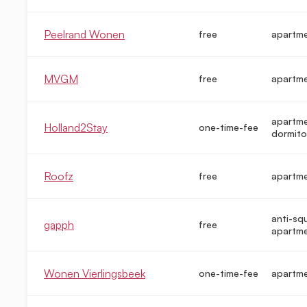
Peelrand Wonen
free
apartm
MVGM
free
apartm
apartme
Holland2Stay
one-time-fee
dormito
Roofz
free
apartm
anti-sq
gapph
free
apartm
Wonen Vierlingsbeek
one-time-fee
apartm