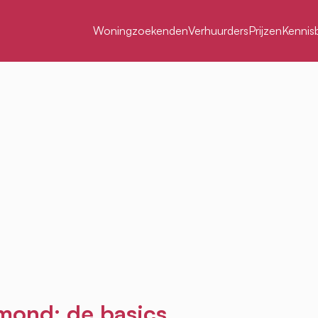
Woningzoekenden
Verhuurders
Prijzen
Kennis
mond: de basics