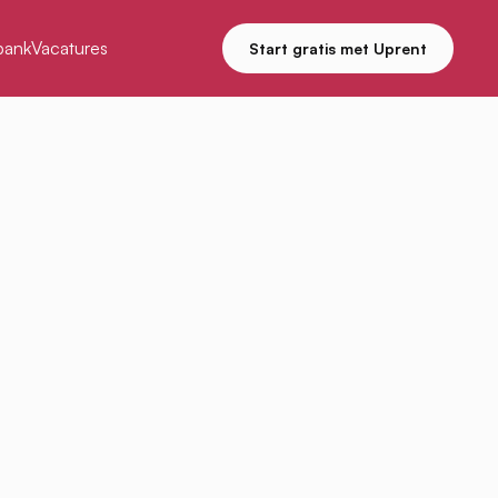
bank
Vacatures
Start gratis met Uprent