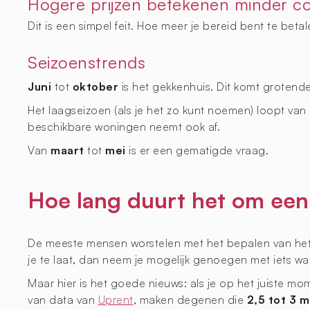
Hogere prijzen betekenen minder co
Dit is een simpel feit. Hoe meer je bereid bent te beta
Seizoenstrends
Juni
tot
oktober
is het gekkenhuis. Dit komt groten
Het laagseizoen (als je het zo kunt noemen) loopt van
beschikbare woningen neemt ook af.
Van
maart
tot
mei
is er een gematigde vraag.
Hoe lang duurt het om ee
De meeste mensen worstelen met het bepalen van het jui
je te laat, dan neem je mogelijk genoegen met iets wat
Maar hier is het goede nieuws: als je op het juiste mo
van data van
Uprent
, maken degenen die
2,5 tot 3 