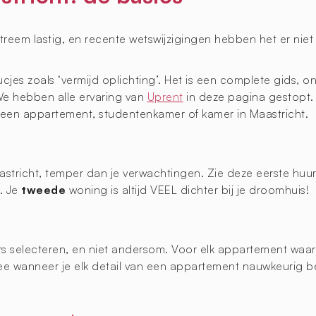
reem lastig, en recente wetswijzigingen hebben het er nie
ucjes zoals ‘vermijd oplichting’. Het is een complete gids,
We hebben alle ervaring van
Uprent
in deze pagina gestopt. 
 een appartement, studentenkamer of kamer in Maastricht.
stricht, temper dan je verwachtingen. Zie deze eerste hu
. Je
tweede
woning is altijd VEEL dichter bij je droomhuis!
ers selecteren, en niet andersom. Voor elk appartement waar
 wanneer je elk detail van een appartement nauwkeurig beki