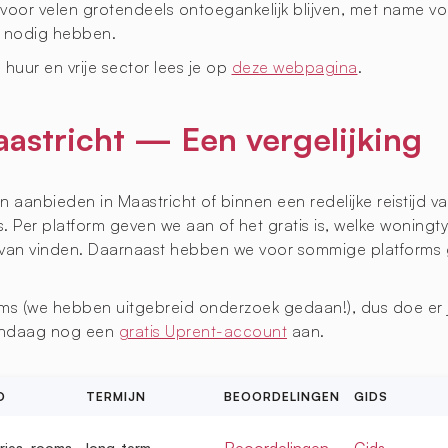
oor velen grotendeels ontoegankelijk blijven, met name v
 nodig hebben.
 huur en vrije sector lees je op
deze webpagina
.
aastricht — Een vergelijking
 aanbieden in Maastricht of binnen een redelijke reistijd v
 Per platform geven we aan of het gratis is, welke woningty
rvan vinden. Daarnaast hebben we voor sommige platforms 
ms (we hebben uitgebreid onderzoek gedaan!), dus doe er j
vandaag nog een
gratis Uprent-account
aan.
D
TERMIJN
BEOORDELINGEN
GIDS
Beoordelingen
Gids
ries, rooms
long-term