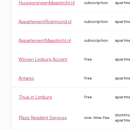
HuurwoningenMaastricht.nl
subscription
apartm
AppartementRoermond.nl
subscription
apartm
AppartementMaastricht.nl
subscription
apartm
Wonen Limburg Accent
free
apartm
Antares
free
apartm
Thuis in Limburg
free
apartm
dormito
Plaza Resident Services
one-time-fee
apartme