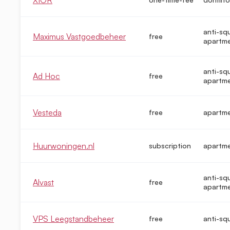
anti-sq
Maximus Vastgoedbeheer
free
apartm
anti-sq
Ad Hoc
free
apartm
Vesteda
free
apartm
Huurwoningen.nl
subscription
apartm
anti-sq
Alvast
free
apartm
VPS Leegstandbeheer
free
anti-sq