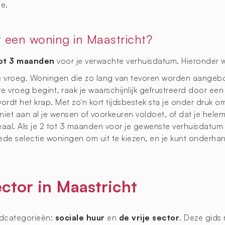
ie.
een woning in Maastricht?
tot 3 maanden
voor je verwachte verhuisdatum. Hieronder 
te vroeg. Woningen die zo lang van tevoren worden aangeb
te vroeg begint, raak je waarschijnlijk gefrustreerd door ee
rdt het krap. Met zo'n kort tijdsbestek sta je onder druk om
t aan al je wensen of voorkeuren voldoet, of dat je helema
deaal. Als je 2 tot 3 maanden voor je gewenste verhuisdatum
oede selectie woningen om uit te kiezen, en je kunt onder
ector in Maastricht
fdcategorieën:
sociale huur
en
de vrije sector
. Deze gids r