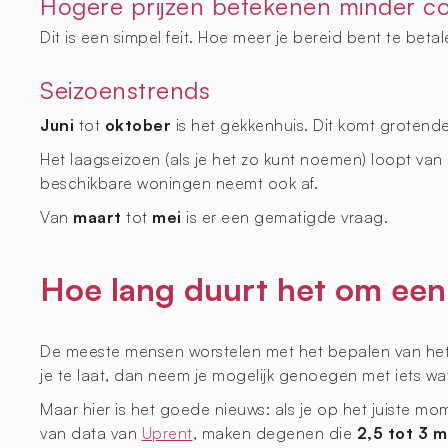
Hogere prijzen betekenen minder co
Dit is een simpel feit. Hoe meer je bereid bent te beta
Seizoenstrends
Juni
tot
oktober
is het gekkenhuis. Dit komt grotend
Het laagseizoen (als je het zo kunt noemen) loopt van
beschikbare woningen neemt ook af.
Van
maart
tot
mei
is er een gematigde vraag.
Hoe lang duurt het om een
De meeste mensen worstelen met het bepalen van het jui
je te laat, dan neem je mogelijk genoegen met iets wat
Maar hier is het goede nieuws: als je op het juiste mo
van data van
Uprent
, maken degenen die
2,5 tot 3 