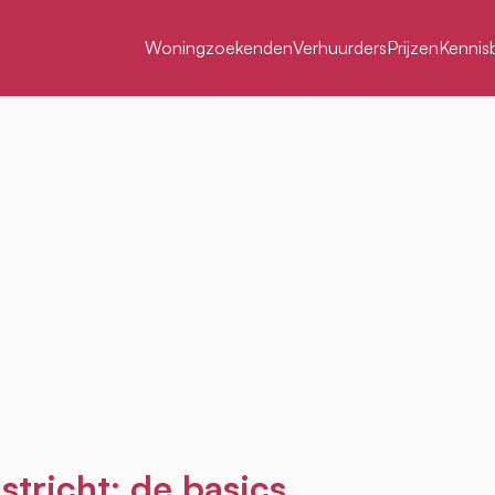
Woningzoekenden
Verhuurders
Prijzen
Kennis
tricht: de basics