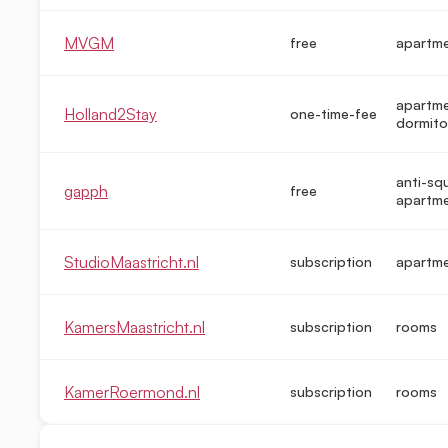
MVGM
free
apartm
apartme
Holland2Stay
one-time-fee
dormito
anti-sq
gapph
free
apartm
StudioMaastricht.nl
subscription
apartm
KamersMaastricht.nl
subscription
rooms
KamerRoermond.nl
subscription
rooms