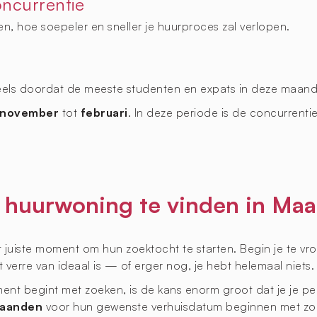
ncurrentie
len, hoe soepeler en sneller je huurproces zal verlopen.
eels doordat de meeste studenten en expats in deze maand
november
tot
februari
. In deze periode is de concurrenti
 huurwoning te vinden in Maa
ste moment om hun zoektocht te starten. Begin je te vroeg, d
 verre van ideaal is — of erger nog, je hebt helemaal niets.
ment begint met zoeken, is de kans enorm groot dat je je pe
maanden
voor hun gewenste verhuisdatum beginnen met zoe