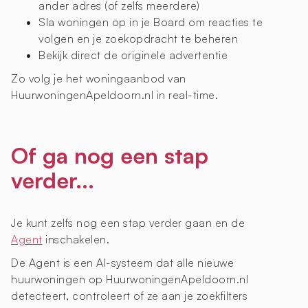
ander adres (of zelfs meerdere)
Sla woningen op in je Board om reacties te
volgen en je zoekopdracht te beheren
Bekijk direct de originele advertentie
Zo volg je het woningaanbod van
HuurwoningenApeldoorn.nl in real-time.
Of ga nog een stap
verder...
Je kunt zelfs nog een stap verder gaan en de
Agent
inschakelen.
De Agent is een AI-systeem dat alle nieuwe
huurwoningen op HuurwoningenApeldoorn.nl
detecteert, controleert of ze aan je zoekfilters