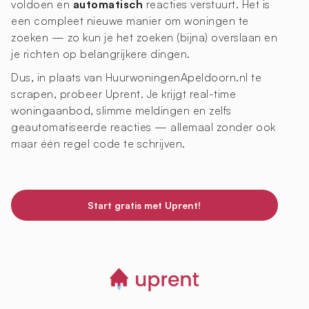
voldoen en
automatisch
reacties verstuurt. Het is
een compleet nieuwe manier om woningen te
zoeken — zo kun je het zoeken (bijna) overslaan en
je richten op belangrijkere dingen.
Dus, in plaats van HuurwoningenApeldoorn.nl te
scrapen, probeer Uprent. Je krijgt real-time
woningaanbod, slimme meldingen en zelfs
geautomatiseerde reacties — allemaal zonder ook
maar één regel code te schrijven.
Start gratis met Uprent!