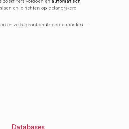
e zoekfilters voldoen en
automatisch
laan en je richten op belangrijkere
ngen en zelfs geautomatiseerde reacties —
Databases