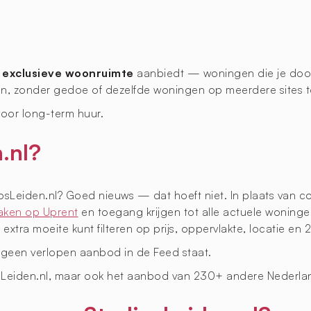
t
exclusieve woonruimte
aanbiedt — woningen die je doorg
en, zonder gedoe of dezelfde woningen op meerdere sites 
voor long-term huur.
.nl?
sLeiden.nl? Goed nieuws — dat hoeft niet. In plaats van c
aken op Uprent
en toegang krijgen tot alle actuele woning
xtra moeite kunt filteren op prijs, oppervlakte, locatie en 
 geen verlopen aanbod in de Feed staat.
iosLeiden.nl, maar ook het aanbod van 230+ andere Nederla