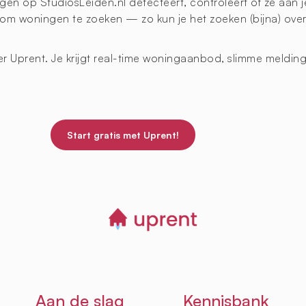
en op StudiosLeiden.nl detecteert, controleert of ze aan j
 om woningen te zoeken — zo kun je het zoeken (bijna) overs
eer Uprent. Je krijgt real-time woningaanbod, slimme meldi
.
Start gratis met Uprent!
Aan de slag
Kennisbank