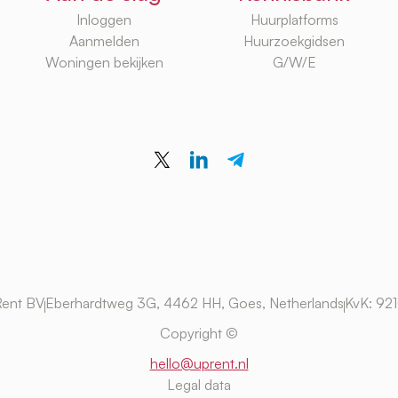
Inloggen
Huurplatforms
Aanmelden
Huurzoekgidsen
Woningen bekijken
G/W/E
ent BV
Eberhardtweg 3G, 4462 HH, Goes, Netherlands
KvK: 92
Copyright ©
hello@uprent.nl
Legal data