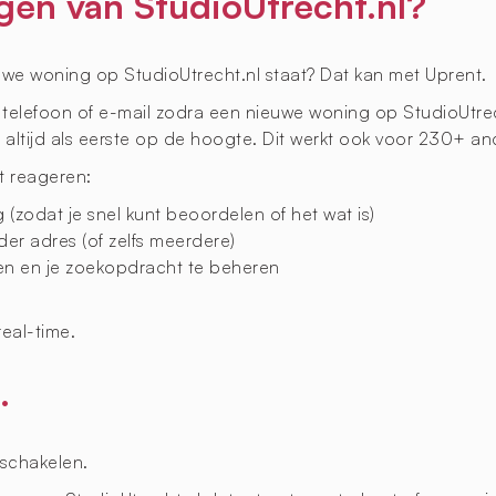
ngen van StudioUtrecht.nl?
uwe woning op StudioUtrecht.nl staat? Dat kan met Uprent.
r telefoon of e-mail zodra een nieuwe woning op StudioUtrech
altijd als eerste op de hoogte. Dit werkt ook voor 230+ a
t reageren:
zodat je snel kunt beoordelen of het wat is)
der adres (of zelfs meerdere)
gen en je zoekopdracht te beheren
eal-time.
.
schakelen.