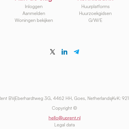
Inloggen
Huurplatforms
Aanmelden
Huurzoekgidsen
Woningen bekijken
G/W/E
ent BV
Eberhardtweg 3G, 4462 HH, Goes, Netherlands
KvK: 92
Copyright ©
hello@uprent.nl
Legal data