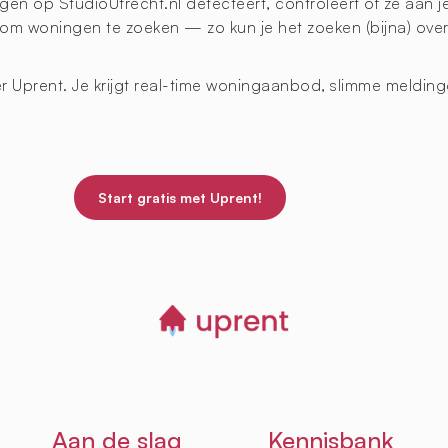
en op StudioUtrecht.nl detecteert, controleert of ze aan j
 om woningen te zoeken — zo kun je het zoeken (bijna) overs
eer Uprent. Je krijgt real-time woningaanbod, slimme meldi
.
Start gratis met Uprent!
Aan de slag
Kennisbank