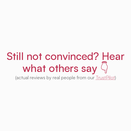
Get Uprent free (for real!)
Still not convinced? Hear
what others say 👇
(actual reviews by real people from our
TrustPilot
)
I'm impressed with this product! Seeing
houses from multiple platforms in one place
is fantastic. I no longer need to check each
one separately. Plus, I appreciate that so
much of it is free. Highly recommended! 👍