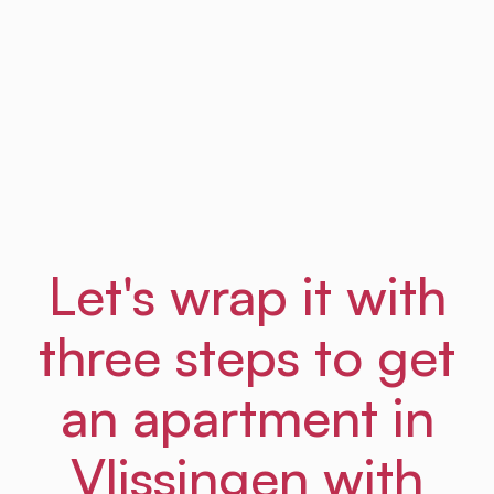
add yet ANOTHER house search website to
the list.
<...> Oh my god this saved so much time.
Frances
From Amsterdam Law Hub
Let's wrap it with
three steps to get
an apartment in
Vlissingen with