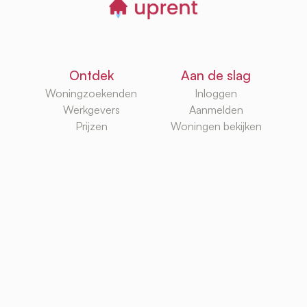
Ontdek
Aan de slag
Woningzoekenden
Inloggen
Werkgevers
Aanmelden
Prijzen
Woningen bekijken
Kennisbank
Databases
Huurplatforms
Huurwoningen
Huurzoekgidsen
Makelaars
G/W/E
Huurwebsites