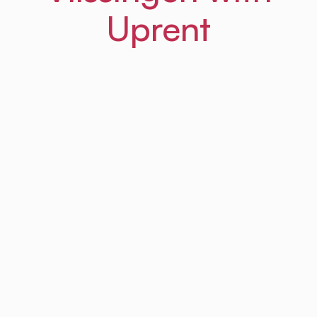
Uprent
01
Step
Sign up
It's free and takes less than a minute
Sign up to Uprent
Step
02
Download Uprent's