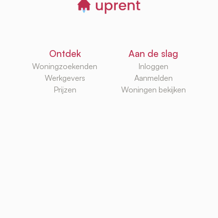
Ontdek
Aan de slag
Woningzoekenden
Inloggen
Werkgevers
Aanmelden
Prijzen
Woningen bekijken
Kennisbank
Databases
Huurplatforms
Huurwoningen
Huurzoekgidsen
Makelaars
G/W/E
Huurwebsites