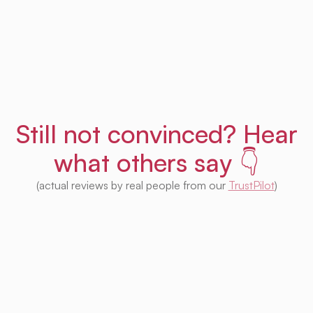
Get Uprent free (for real!)
Still not convinced? Hear
what others say 👇
(actual reviews by real people from our
TrustPilot
)
I'm impressed with this product! Seeing
houses from multiple platforms in one place
is fantastic. I no longer need to check each
one separately. Plus, I appreciate that so
much of it is free. Highly recommended! 👍