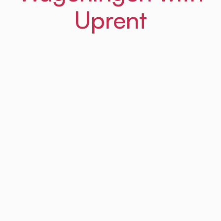
Uprent
01
Step
Sign up
It's free and takes less than a minute
Sign up to Uprent
Step
02
Download Uprent's