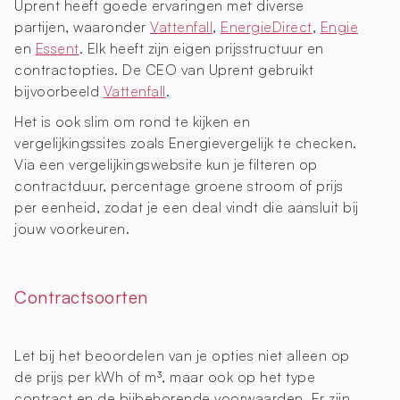
Uprent heeft goede ervaringen met diverse
partijen, waaronder
Vattenfall
,
EnergieDirect
,
Engie
en
Essent
. Elk heeft zijn eigen prijsstructuur en
contractopties. De CEO van Uprent gebruikt
bijvoorbeeld
Vattenfall
.
Het is ook slim om rond te kijken en
vergelijkingssites zoals Energievergelijk te checken.
Via een vergelijkingswebsite kun je filteren op
contractduur, percentage groene stroom of prijs
per eenheid, zodat je een deal vindt die aansluit bij
jouw voorkeuren.
Contractsoorten
Let bij het beoordelen van je opties niet alleen op
de prijs per kWh of m³, maar ook op het type
contract en de bijbehorende voorwaarden. Er zijn