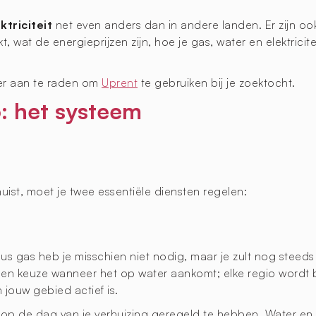
ktriciteit
net even anders dan in andere landen. Er zijn ook
, wat de energieprijzen zijn, hoe je gas, water en elektrici
er aan te raden om
Uprent
te gebruiken bij je zoektocht.
o: het systeem
ist, moet je twee essentiële diensten regelen:
 dus gas heb je misschien niet nodig, maar je zult nog stee
en keuze wanneer het op water aankomt; elke regio wordt b
 jouw gebied actief is.
op de dag van je verhuizing geregeld te hebben. Water en e