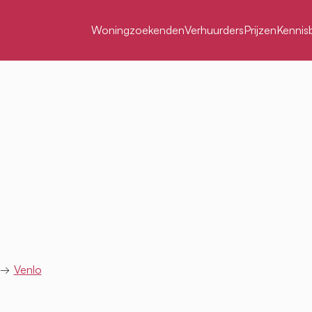
Woningzoekenden
Verhuurders
Prijzen
Kennis
→
Venlo