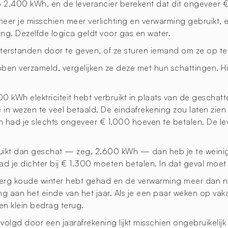
t op 2.400 kWh, en de leverancier berekent dat dit ongeveer €
nneer je misschien meer verlichting en verwarming gebruikt,
ng. Dezelfde logica geldt voor gas en water.
 meterstanden door te geven, of ze sturen iemand om ze op t
ben verzameld, vergelijken ze deze met hun schattingen. Hi
2.000 kWh elektriciteit hebt verbruikt in plaats van de gesc
e in wezen te veel betaald. De eindafrekening zou laten zien 
h had je slechts ongeveer € 1.000 hoeven te betalen. De lev
bruikt dan geschat — zeg, 2.600 kWh — dan heb je te weinig
d je dichter bij € 1.300 moeten betalen. In dat geval moet 
en erg koude winter hebt gehad en de verwarming meer dan n
ling aan het einde van het jaar. Als je een paar weken op vak
een klein bedrag terug.
lgd door een jaarafrekening lijkt misschien ongebruikelijk a