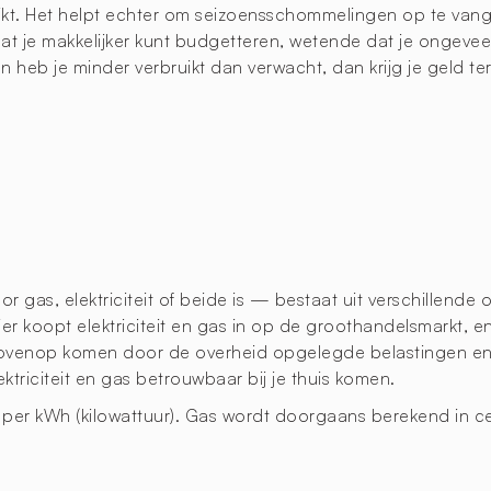
ruikt. Het helpt echter om seizoensschommelingen op te va
t je makkelijker kunt budgetteren, wetende dat je ongevee
en heb je minder verbruikt dan verwacht, dan krijg je geld te
 gas, elektriciteit of beide is — bestaat uit verschillende 
er koopt elektriciteit en gas in op de groothandelsmarkt, en 
ovenop komen door de overheid opgelegde belastingen en h
triciteit en gas betrouwbaar bij je thuis komen.
en per kWh (kilowattuur). Gas wordt doorgaans berekend in c