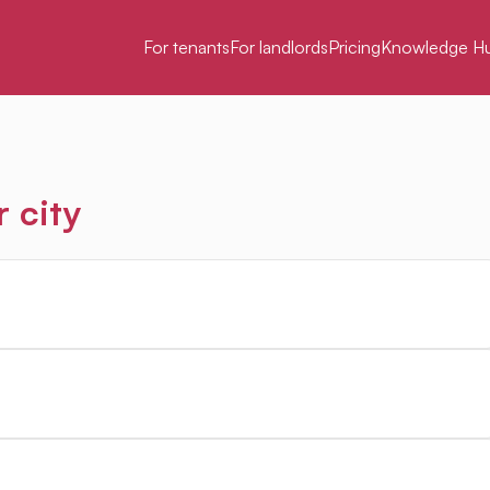
For tenants
For landlords
Pricing
Knowledge H
r city