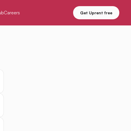
ub
Careers
Get Uprent free